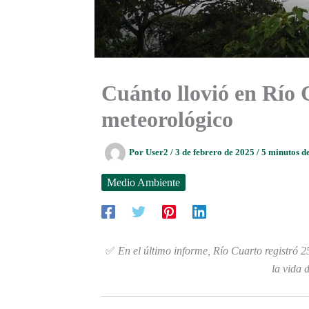
Cuánto llovió en Río 
meteorológico
Por
User2
/
3 de febrero de 2025
/
5 minutos de
Medio Ambiente
✅
En el último informe, Río Cuarto registró 
la vida d