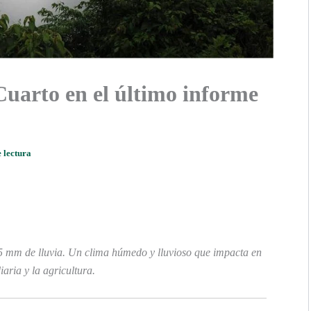
Cuarto en el último informe
 lectura
25 mm de lluvia. Un clima húmedo y lluvioso que impacta en
iaria y la agricultura.