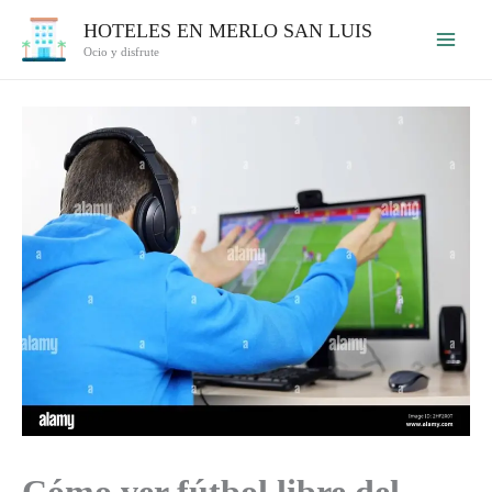
Ir
HOTELES EN MERLO SAN LUIS
al
Ocio y disfrute
contenido
Cómo ver fútbol libre del