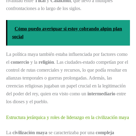
rivalidad entre
Tikal
y
Calakmul
, que llevó a múltiples
confrontaciones a lo largo de los siglos.
Cómo puedo averiguar si estoy cobrando algún plan
social
La política maya también estaba influenciada por factores como
el
comercio
y la
religión
. Las ciudades-estado competían por el
control de rutas comerciales y recursos, lo que podía resultar en
alianzas temporales o guerras prolongadas. Además, las
creencias religiosas jugaban un papel crucial en la legitimación
del poder del rey, quien era visto como un
intermediario
entre
los dioses y el pueblo.
Estructura jerárquica y roles de liderazgo en la civilización maya
La
civilización maya
se caracterizaba por una
compleja