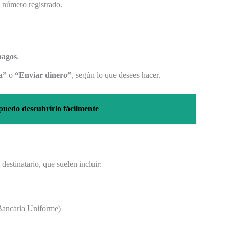
 número registrado.
pagos
.
a”
o
“Enviar dinero”
, según lo que desees hacer.
puedo descubrirlo fácilmente
destinatario, que suelen incluir:
ancaria Uniforme)