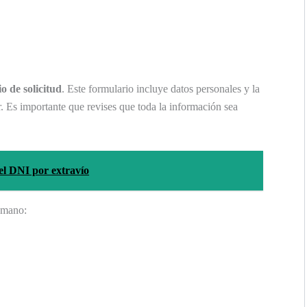
o de solicitud
. Este formulario incluye datos personales y la
r. Es importante que revises que toda la información sea
el DNI por extravío
 mano: