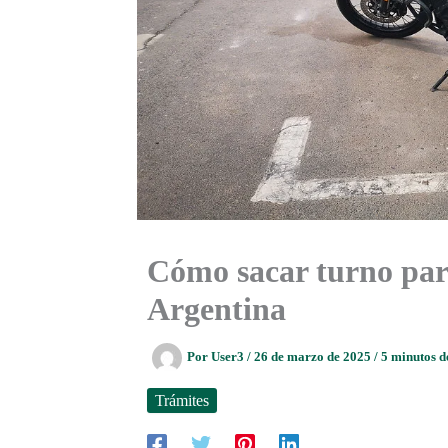
Cómo sacar turno par
Argentina
Por
User3
/
26 de marzo de 2025
/
5 minutos d
Trámites