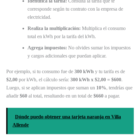
Identifica la tarifa:
Consulta la tarifa que te
corresponde según tu contrato con la empresa de
electricidad.
Realiza la multiplicación:
Multiplica el consumo
total en kWh por la tarifa del kWh.
Agrega impuestos:
No olvides sumar los impuestos
y cargos adicionales que puedan aplicar.
Por ejemplo, si tu consumo fue de
300 kWh
y tu tarifa es de
$2,00
por kWh, el cálculo sería:
300 kWh x $2,00 = $600
.
Luego, si se aplican impuestos que suman un
10%
, tendrías que
añadir
$60
al total, resultando en un total de
$660
a pagar.
Dónde puedo obtener una tarjeta naranja en Villa
Allende