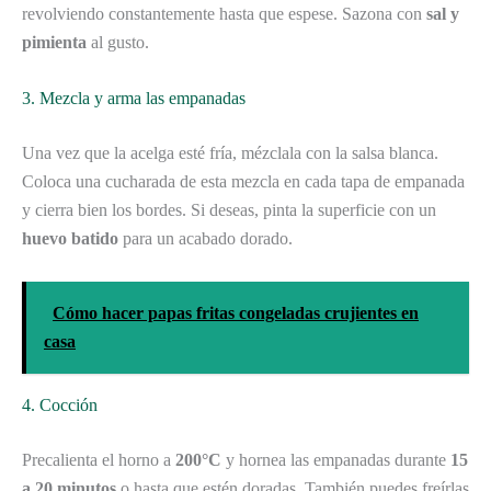
revolviendo constantemente hasta que espese. Sazona con
sal y
pimienta
al gusto.
3. Mezcla y arma las empanadas
Una vez que la acelga esté fría, mézclala con la salsa blanca.
Coloca una cucharada de esta mezcla en cada tapa de empanada
y cierra bien los bordes. Si deseas, pinta la superficie con un
huevo batido
para un acabado dorado.
Cómo hacer papas fritas congeladas crujientes en
casa
4. Cocción
Precalienta el horno a
200°C
y hornea las empanadas durante
15
a 20 minutos
o hasta que estén doradas. También puedes freírlas