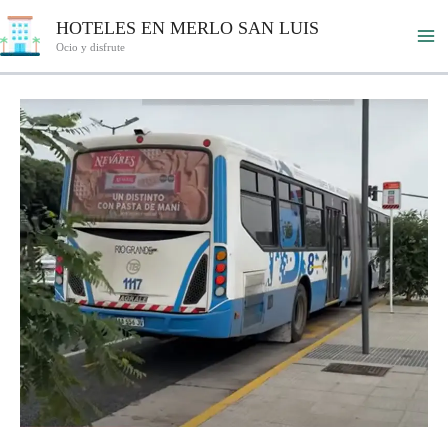
Ir
HOTELES EN MERLO SAN LUIS
al
Ocio y disfrute
contenido