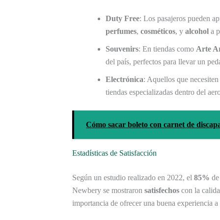
Duty Free
: Los pasajeros pueden ap
perfumes
,
cosméticos
, y
alcohol
a p
Souvenirs
: En tiendas como
Arte A
del país, perfectos para llevar un ped
Electrónica
: Aquellos que necesiten
tiendas especializadas dentro del aer
Cómo sacar boleto con carnet de discapa
Estadísticas de Satisfacción
Según un estudio realizado en 2022, el
85%
de 
Newbery se mostraron
satisfechos
con la calida
importancia de ofrecer una buena experiencia a l